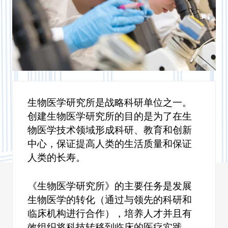
托木斯克
信息共享
孔子学院
5进100项目
生物医学研究所是战略科研单位之一。
TSSW: 横跨西伯利亚科研之路》
创建生物医学研究所的目的是为了在生
物医学技术领域形成科研、教育和创新
生物医学研究所
中心，保证提高人类的生活质量和保证
智能材料与科技研究所
人类的长寿。
数字时代人文研究所
《生物医学研究所》的主要任务是发展
生物医学的转化（通过与领先的科研和
SECNET
临床机构进行合作），培养人才并且有
效组织将科技转移到临床的医疗实践。