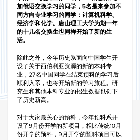
加俄语交换学习的同学，5名是来参加不
杜敬增
同方向专业学习的同学：计算机科学、
经济学和化学。唐山理工大学为期一年
艾丹娜
的十几名交换生也同样开始了新的生
木爱塔尔
活。
李志强
除此之外，今年历史系面向中国学生开
设了关于西伯利亚资源的新的本科专
于新博
业，27名中国同学在结束预科的学习后
温希明
顺利入系，也将开始新的学习旅程。研
究生和其他本科专业的招生数据也创下
李亚芳
了历史新高。
如何网上支付托国立学费
对于大家最关心的预科，今年预科系开
网络课程
设了9月份开学的新项目，相比传统10月
份开学的预科，9月开学的预科项目可以
地质地理系迎来了首位中国博士生