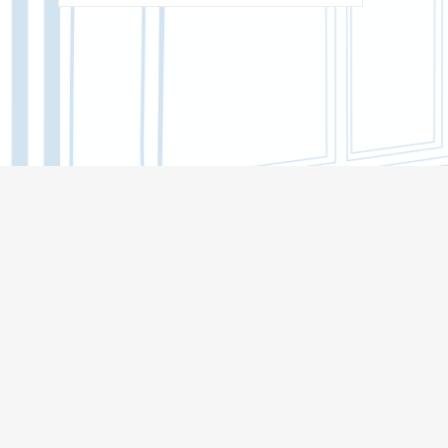
年专业选择推荐
入学指南
英语授课专业
博士生专业
研究生专业
第二学位
校园课程
全英文教学的综合自然科学本科项目