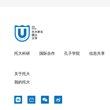
无线电物理系
新闻系
外语系
创新技术系
托大科研
国际合作
孔子学院
信息共享
历史与政治学系
心理学系
关于托大
我的托大
体育系
物理技术系